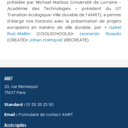
présidée par Michael Matlosz (Université de Lorraine -
Académie des Technologies – président du GT
Transition écologique-Ville durable de l'ANRT), a permis
d'élargir nos horizons avec la présentation de projets
européens en matière de ville durable, par :•
Isabel
Ruiz-Mallén
(COOLSCHOOLS)•
Leonardo Rosado
(CREATE)•
Johan Holmqvist
(RECREATE)
ANRT
33, rue Rennequin
75017 Paris
Standard :
01 55 35 25 50
Email :
Formulaire de contact ANRT
Accès rapides