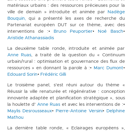
matériaux urbains : des ressources précieuses pour la
ville de demain » introduite et animée par
Nadège
Bouquin,
qui a présenté les axes de recherche du
Partenariat européen DUT sur ce thème, avec des
interventions de :•
Bruno Peuportier
•
Noé Basch
•
Aristide Athanassiadis
La deuxième table ronde, introduite et animée par
Anne Ruas
, a traité de la question du « Continuum
urbain/rural : optimisation et gouvernance des flux de
ressources » en donnant la parole à :•
Marc Dumont
•
Edouard Sorin
•
Frédéric Gilli
Le troisième panel, s'est réuni autour du thème «
Réussir la ville renaturée et régénérative : conception
innovante adaptée et planification stratégique », sous
la houlette d'
Anne Ruas
et avec les interventions de :•
Maylis Desrousseaux
•
Pierre-Antoine Versini
•
Delphine
Mathou
La dernière table ronde, « Eclairages européens »,