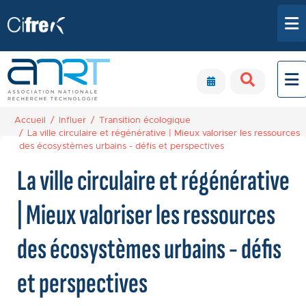
Aller au contenu principal
Panneau de gestion des cookies
Accueil
Influer
Transition écologique
La ville circulaire et régénérative | Mieux valoriser les ressources
des écosystèmes urbains - défis et perspectives
La ville circulaire et régénérative
| Mieux valoriser les ressources
des écosystèmes urbains - défis
et perspectives