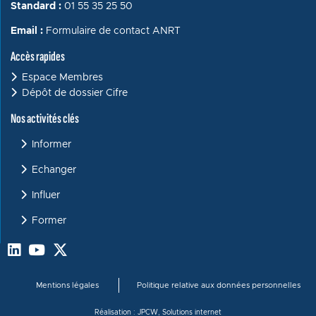
Standard :
01 55 35 25 50
Email :
Formulaire de contact ANRT
Accès rapides
Espace Membres
Dépôt de dossier Cifre
Menu : Activités clés
Nos activités clés
Informer
Echanger
Influer
Former
Menu bas de page
Mentions légales
Politique relative aux données personnelles
Réalisation :
JPCW, Solutions internet