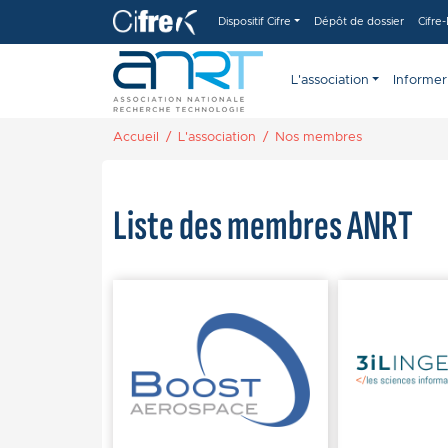
Aller au contenu principal
Panneau de gestion des cookies
Dispositif Cifre
Dépôt de dossier
Cifre
L'association
Informer
Accueil
L'association
Nos membres
Liste des membres ANRT