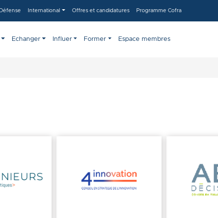
-Défense
International
Offres et candidatures
Programme Cofra
Echanger
Influer
Former
Espace membres