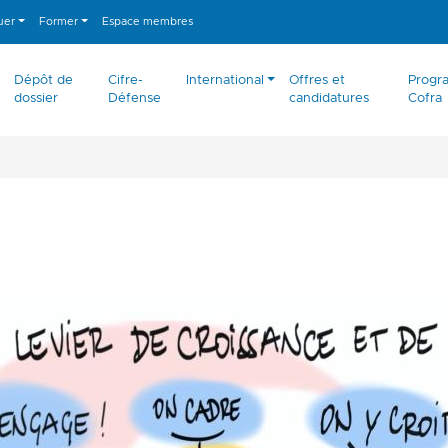
luer
Former
Espace membres
Dépôt de
Cifre-
International
Offres et
Prog
dossier
Défense
candidatures
Cofra