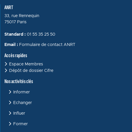
ANRT
33, rue Rennequin
75017 Paris
Standard :
01 55 35 25 50
Email :
Formulaire de contact ANRT
Accès rapides
Espace Membres
Dépôt de dossier Cifre
Menu : Activités clés
Nos activités clés
Informer
Echanger
Influer
Former