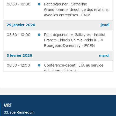
08:30 - 10:00
Petit déjeuner | Catherine
Grandhomme, directrice des relations
avec les entreprises - CNRS
29 janvier 2026
jeudi
08:30 - 10:00
Petit déjeuner | A.Galtayres - Institut
Franco-Chinois Chimie Pékin & J.M
Bourgeois-Demersay - IFCEN
3 février 2026
mardi
08:30 - 12:00
Conférence-débat | L'IA au service
des apprentissages
5 février 2026
jeudi
08:30 - 10:00
Petit déjeuner | Godefroy Beauvallet,
directeur général - Mines Paris PSL
ANRT
13 février 2026
vendredi
33, rue Rennequin
08:30 - 10:00
Petit déjeuner | Frédérique Le Grevès,