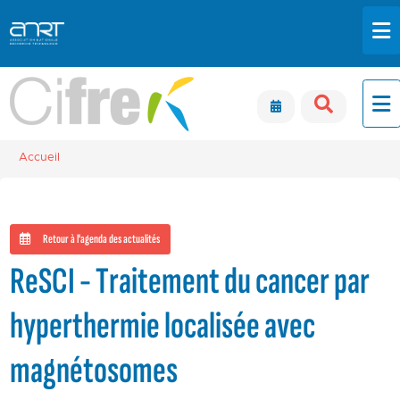
Aller au contenu principal
Panneau de gestion des cookies
Accueil
Retour à l'agenda des actualités
ReSCI - Traitement du cancer par
hyperthermie localisée avec
magnétosomes