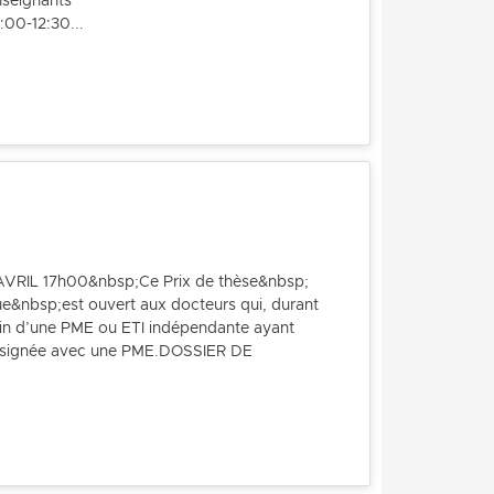
seignants
00-12:30...
L 17h00&nbsp;Ce Prix de thèse&nbsp;
que&nbsp;est ouvert aux docteurs qui, durant
sein d’une PME ou ETI indépendante ayant
re signée avec une PME.DOSSIER DE