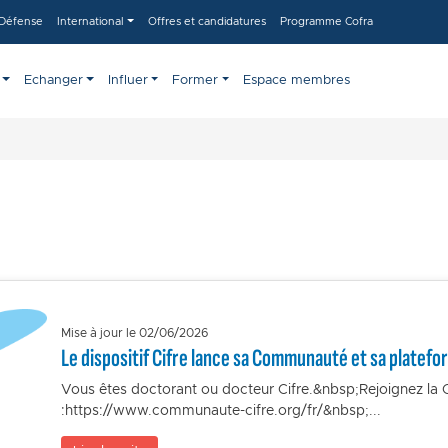
-Défense
International
Offres et candidatures
Programme Cofra
Echanger
Influer
Former
Espace membres
Mise à jour le 02/06/2026
Le dispositif Cifre lance sa Communauté et sa platef
Vous êtes doctorant ou docteur Cifre.&nbsp;Rejoignez la
:https://www.communaute-cifre.org/fr/&nbsp;...