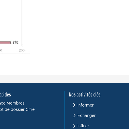
Menu : Activités clés
apides
Nos activités clés
ace Membres
Informer
t de dossier Cifre
Echanger
Influer