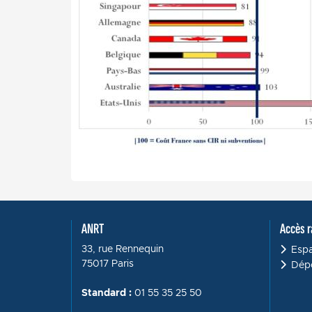
ANRT
Accès r
33, rue Rennequin
Esp
75017 Paris
Dépô
Standard :
01 55 35 25 50