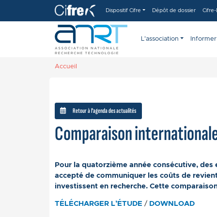
Aller au contenu principal
Panneau de gestion des cookies
Dispositif Cifre
Dépôt de dossier
Cifre
L'association
Informer
Accueil
Retour à l'agenda des actualités
Comparaison internationale 
Pour la quatorzième année consécutive, des e
accepté de communiquer les coûts de revient
investissent en recherche. Cette comparaison
TÉLÉCHARGER L’ÉTUDE
/
DOWNLOAD