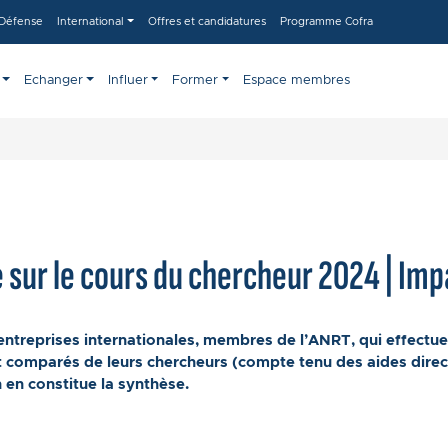
-Défense
International
Offres et candidatures
Programme Cofra
Echanger
Influer
Former
Espace membres
sur le cours du chercheur 2024 | Imp
ntreprises internationales, membres de l’ANRT, qui effectue
 comparés de leurs chercheurs (compte tenu des aides direct
 en constitue la synthèse.