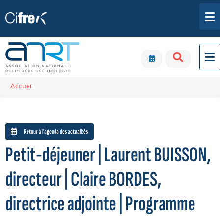
Aller au contenu principal
Panneau de gestion des cookies
Accueil
Retour à l'agenda des actualités
Petit-déjeuner | Laurent BUISSON,
directeur | Claire BORDES,
directrice adjointe | Programme