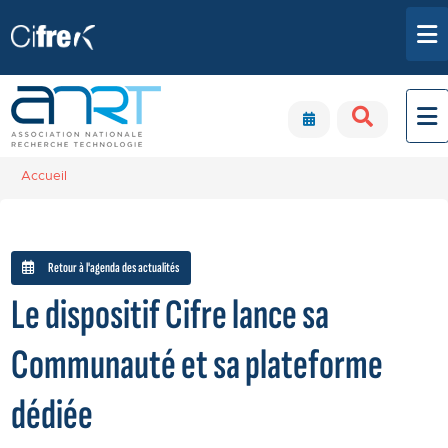
Aller au contenu principal
Panneau de gestion des cookies
Accueil
Retour à l'agenda des actualités
Le dispositif Cifre lance sa
Communauté et sa plateforme
dédiée