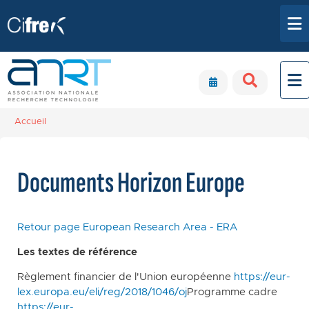
Aller au contenu principal
Panneau de gestion des cookies
Accueil
Documents Horizon Europe
Retour page European Research Area - ERA
Les textes de référence
Règlement financier de l'Union européenne
https://eur-
lex.europa.eu/eli/reg/2018/1046/oj
Programme cadre
https://eur-