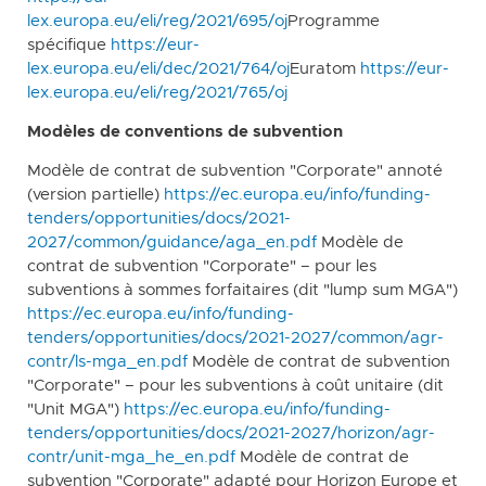
lex.europa.eu/eli/reg/2021/695/oj
Programme
spécifique
https://eur-
lex.europa.eu/eli/dec/2021/764/oj
Euratom
https://eur-
lex.europa.eu/eli/reg/2021/765/oj
Modèles de conventions de subvention
Modèle de contrat de subvention "Corporate" annoté
(version partielle)
https://ec.europa.eu/info/funding-
tenders/opportunities/docs/2021-
2027/common/guidance/aga_en.pdf
Modèle de
contrat de subvention "Corporate" – pour les
subventions à sommes forfaitaires (dit "lump sum MGA")
https://ec.europa.eu/info/funding-
tenders/opportunities/docs/2021-2027/common/agr-
contr/ls-mga_en.pdf
Modèle de contrat de subvention
"Corporate" – pour les subventions à coût unitaire (dit
"Unit MGA")
https://ec.europa.eu/info/funding-
tenders/opportunities/docs/2021-2027/horizon/agr-
contr/unit-mga_he_en.pdf
Modèle de contrat de
subvention "Corporate" adapté pour Horizon Europe et