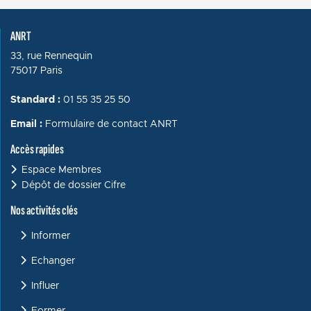
ANRT
33, rue Rennequin
75017 Paris
Standard :
01 55 35 25 50
Email :
Formulaire de contact ANRT
Accès rapides
Espace Membres
Dépôt de dossier Cifre
Menu : Activités clés
Nos activités clés
Informer
Echanger
Influer
Former