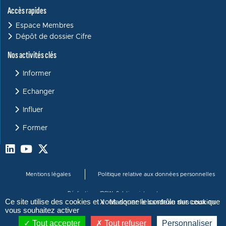
Accès rapides
Espace Membres
Dépôt de dossier Cifre
Menu : Activités clés
Nos activités clés
Informer
Echanger
Influer
Former
Menu bas de page
Mentions légales
Politique relative aux données personnelles
Réalisation :
JPCW, Solutions internet
Ce site utilise des cookies et vous donne le contrôle sur ceux que
X
Masquer le bandeau des cookies
vous souhaitez activer
Tout accepter
Tout refuser
Personnaliser