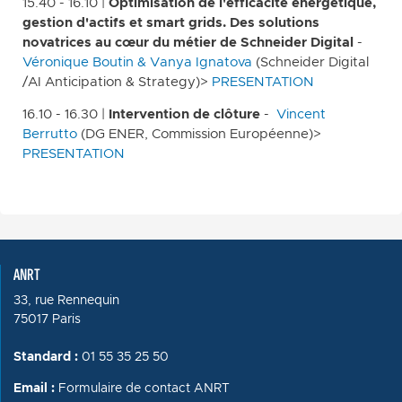
15.40 - 16.10 |
Optimisation de l'efficacité énergétique,
gestion d'actifs et smart grids. Des solutions
novatrices au cœur du métier de Schneider Digital
-
Véronique Boutin & Vanya Ignatova
(Schneider Digital
/AI Anticipation & Strategy)>
PRESENTATION
16.10 - 16.30 |
Intervention de clôture
-
Vincent
Berrutto
(DG ENER, Commission Européenne)>
PRESENTATION
ANRT
33, rue Rennequin
75017 Paris
Standard :
01 55 35 25 50
Email :
Formulaire de contact ANRT