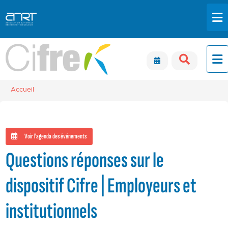
Aller au contenu principal
Panneau de gestion des cookies
Accueil
Voir l'agenda des événements
Questions réponses sur le
dispositif Cifre | Employeurs et
institutionnels