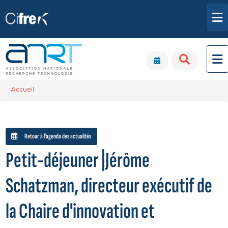
Aller au contenu principal
Panneau de gestion des cookies
Accueil
Retour à l'agenda des actualités
Petit-déjeuner |Jérôme
Schatzman, directeur exécutif de
la Chaire d'innovation et