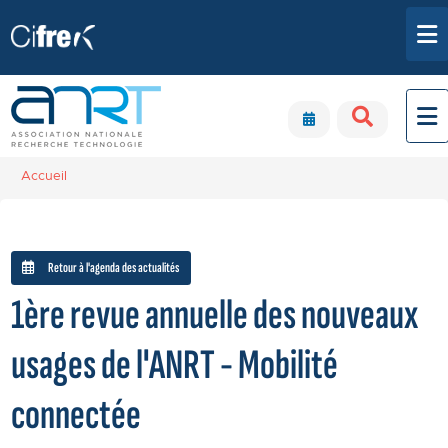
Aller au contenu principal
Panneau de gestion des cookies
Accueil
Retour à l'agenda des actualités
1ère revue annuelle des nouveaux
usages de l'ANRT - Mobilité
connectée