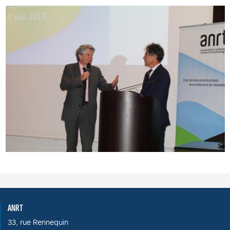
Image
ANRT
33, rue Rennequin