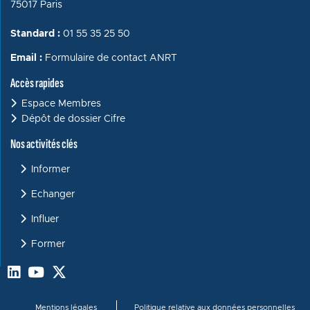
75017 Paris
Standard :
01 55 35 25 50
Email :
Formulaire de contact ANRT
Accès rapides
Espace Membres
Dépôt de dossier Cifre
Menu : Activités clés
Nos activités clés
Informer
Echanger
Influer
Former
Menu bas de page
Mentions légales
Politique relative aux données personnelles